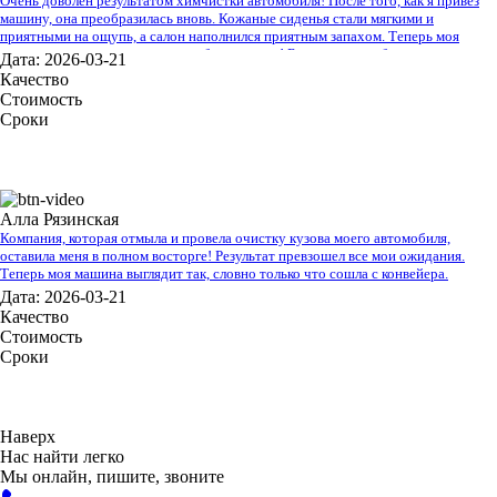
Очень доволен результатом химчистки автомобиля! После того, как я привез
машину, она преобразилась вновь. Кожаные сиденья стали мягкими и
приятными на ощупь, а салон наполнился приятным запахом. Теперь моя
машина выглядит и чувствует себя как новая! Большое спасибо за
Дата: 2026-03-21
профессиональную работу!
Качество
Стоимость
Сроки
Алла Рязинская
Компания, которая отмыла и провела очистку кузова моего автомобиля,
оставила меня в полном восторге! Результат превзошел все мои ожидания.
Теперь моя машина выглядит так, словно только что сошла с конвейера.
Дата: 2026-03-21
Качество
Стоимость
Сроки
Наверх
Нас найти легко
Мы онлайн, пишите, звоните