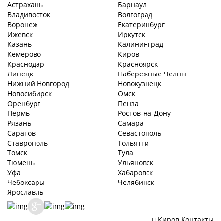
Астрахань
Барнаул
Владивосток
Волгоград
Воронеж
Екатеринбург
Ижевск
Иркутск
Казань
Калининград
Кемерово
Киров
Краснодар
Красноярск
Липецк
Набережные Челны
Нижний Новгород
Новокузнецк
Новосибирск
Омск
Оренбург
Пенза
Пермь
Ростов-на-Дону
Рязань
Самара
Саратов
Севастополь
Ставрополь
Тольятти
Томск
Тула
Тюмень
Ульяновск
Уфа
Хабаровск
Чебоксары
Челябинск
Ярославль
Киров
Контакты