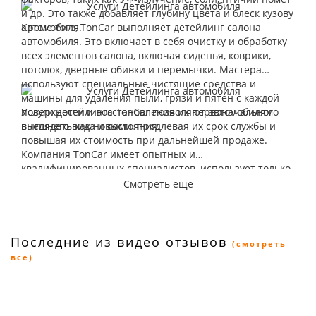
и др. Это также добавляет глубину цвета и блеск кузову
автомобиля.
Кроме того, TonCar выполняет детейлинг салона
автомобиля. Это включает в себя очистку и обработку
всех элементов салона, включая сиденья, коврики,
потолок, дверные обивки и перемычки. Мастера
используют специальные чистящие средства и
машины для удаления пыли, грязи и пятен с каждой
поверхности и восстановления их первоначального
Услуги детейлинга TonCar позволяют автомобилям
внешнего вида и состояния.
выглядеть как новыми, продлевая их срок службы и
повышая их стоимость при дальнейшей продаже.
Компания TonCar имеет опытных и
квалифицированных специалистов, использует только
высококачественные инструменты и материалы,
Смотреть еще
чтобы гарантировать клиентам лучший результат и
удовлетворение от услуги детейлинга.
Последние из видео отзывов
(смотреть
все)