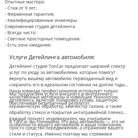
Опытные мастера:
- Стаж от 9 лет;
- Фирменная гарантия;
- Квалифицированные инженеры.
Современная студия детейлинга:
- Всегда чисто;
- Светлые просторные помещения;
- Есть зона ожидания;
Услуги Детейлинга автомобиля:
Детейлинг студия TonCar предлагает широкий спектр
услуг по уходу за автомобилями, которые помогут
вернуть вашему автомобилю первозданный вид и
сохранить его в идеальном состоянии на долгие годы.
Наша команда профессионалов использует только
Мы предлагаем услуги внешнего и внутреннего
качественные материалы и новейшие технологии,
детейлинга, включая полировку кузова, защитную
обеспечивая безупречный результат.
керамическую обработку, химчистку салона, а также
обработку стекол и покрытие антигравийной пленкой.
Каждый процесс индивидуален, мы учитываем
В TonCar мы понимаем, что ваш автомобиль — это не
особенности вашего автомобиля и ваши пожелания.
просто средство передвижения, а отражение вашего
стиля и статуса. Именно поэтому мы стремимся