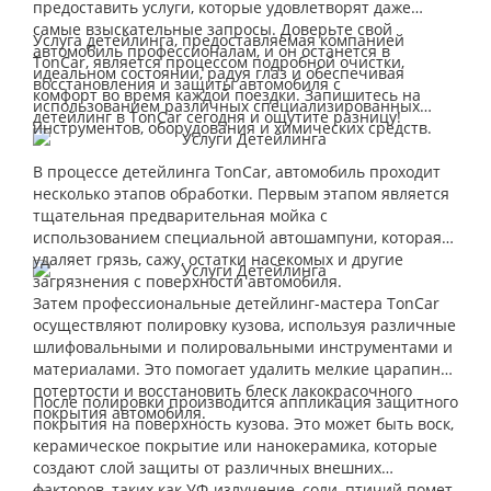
предоставить услуги, которые удовлетворят даже
самые взыскательные запросы. Доверьте свой
Услуга детейлинга, предоставляемая компанией
автомобиль профессионалам, и он останется в
TonCar, является процессом подробной очистки,
идеальном состоянии, радуя глаз и обеспечивая
восстановления и защиты автомобиля с
комфорт во время каждой поездки. Запишитесь на
использованием различных специализированных
детейлинг в TonCar сегодня и ощутите разницу!
инструментов, оборудования и химических средств.
В процессе детейлинга TonCar, автомобиль проходит
несколько этапов обработки. Первым этапом является
тщательная предварительная мойка с
использованием специальной автошампуни, которая
удаляет грязь, сажу, остатки насекомых и другие
загрязнения с поверхности автомобиля.
Затем профессиональные детейлинг-мастера TonCar
осуществляют полировку кузова, используя различные
шлифовальными и полировальными инструментами и
материалами. Это помогает удалить мелкие царапины,
потертости и восстановить блеск лакокрасочного
После полировки производится аппликация защитного
покрытия автомобиля.
покрытия на поверхность кузова. Это может быть воск,
керамическое покрытие или нанокерамика, которые
создают слой защиты от различных внешних
факторов, таких как УФ-излучение, соли, птичий помет