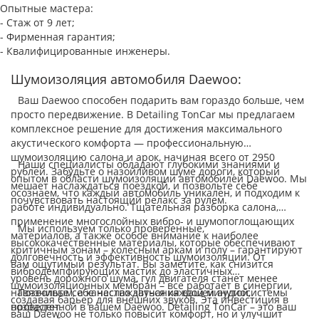
Опытные мастера:
- Стаж от 9 лет;
- Фирменная гарантия;
- Квалифицированные инженеры.
Шумоизоляция автомобиля Daewoo:
Ваш Daewoo способен подарить вам гораздо больше, чем
просто передвижение. В Detailing TonCar мы предлагаем
комплексное решение для достижения максимального
акустического комфорта — профессиональную
шумоизоляцию салона и арок, начиная всего от 2950
Наши специалисты обладают глубокими знаниями и
рублей. Забудьте о назойливом шуме дороги, который
опытом в области шумоизоляции автомобилей Daewoo. Мы
мешает наслаждаться поездкой, и позвольте себе
осознаем, что каждый автомобиль уникален, и подходим к
почувствовать настоящий релакс за рулем.
работе индивидуально. Тщательная разборка салона,
применение многослойных вибро- и шумопоглощающих
Мы используем только проверенные,
материалов, а также особое внимание к наиболее
высококачественные материалы, которые обеспечивают
критичным зонам – колесным аркам и полу – гарантируют
долговечность и эффективность шумоизоляции. От
вам ощутимый результат. Вы заметите, как снизится
вибродемпфирующих мастик до эластичных
уровень дорожного шума, гул двигателя станет менее
шумоизоляционных мембран – все работает в синергии,
навязчивым, а качество звучания вашей аудиосистемы
Позвольте себе наслаждаться каждой минутой,
создавая барьер для внешних звуков. Эта инвестиция в
возрастет.
проведенной в вашем Daewoo. Detailing TonCar – это ваш
ваш Daewoo не только повысит комфорт, но и улучшит