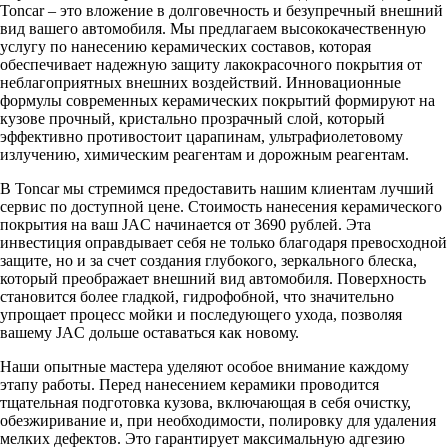
Toncar – это вложение в долговечность и безупречный внешний
вид вашего автомобиля. Мы предлагаем высококачественную
услугу по нанесению керамических составов, которая
обеспечивает надежную защиту лакокрасочного покрытия от
неблагоприятных внешних воздействий. Инновационные
формулы современных керамических покрытий формируют на
кузове прочный, кристально прозрачный слой, который
эффективно противостоит царапинам, ультрафиолетовому
излучению, химическим реагентам и дорожным реагентам.
В Toncar мы стремимся предоставить нашим клиентам лучший
сервис по доступной цене. Стоимость нанесения керамического
покрытия на ваш JAC начинается от 3690 рублей. Эта
инвестиция оправдывает себя не только благодаря превосходной
защите, но и за счет создания глубокого, зеркального блеска,
который преображает внешний вид автомобиля. Поверхность
становится более гладкой, гидрофобной, что значительно
упрощает процесс мойки и последующего ухода, позволяя
вашему JAC дольше оставаться как новому.
Наши опытные мастера уделяют особое внимание каждому
этапу работы. Перед нанесением керамики проводится
тщательная подготовка кузова, включающая в себя очистку,
обезжиривание и, при необходимости, полировку для удаления
мелких дефектов. Это гарантирует максимальную адгезию