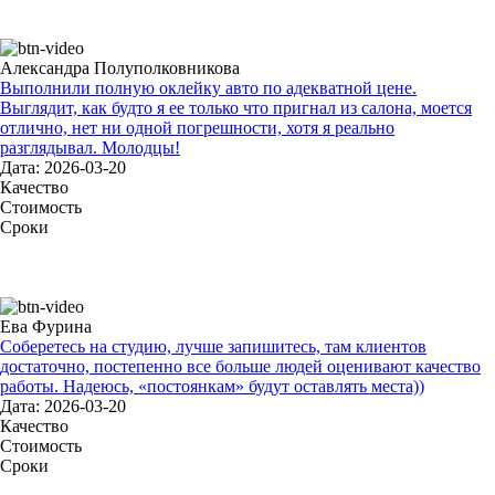
Александра Полуполковникова
Выполнили полную оклейку авто по адекватной цене.
Выглядит, как будто я ее только что пригнал из салона, моется
отлично, нет ни одной погрешности, хотя я реально
разглядывал. Молодцы!
Дата: 2026-03-20
Качество
Стоимость
Сроки
Ева Фурина
Соберетесь на студию, лучше запишитесь, там клиентов
достаточно, постепенно все больше людей оценивают качество
работы. Надеюсь, «постоянкам» будут оставлять места))
Дата: 2026-03-20
Качество
Стоимость
Сроки