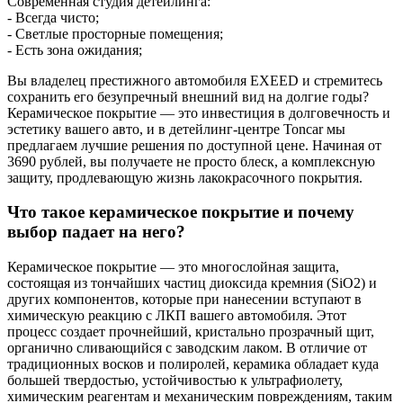
Современная студия детейлинга:
- Всегда чисто;
- Светлые просторные помещения;
- Есть зона ожидания;
Вы владелец престижного автомобиля EXEED и стремитесь
сохранить его безупречный внешний вид на долгие годы?
Керамическое покрытие — это инвестиция в долговечность и
эстетику вашего авто, и в детейлинг-центре Toncar мы
предлагаем лучшие решения по доступной цене. Начиная от
3690 рублей, вы получаете не просто блеск, а комплексную
защиту, продлевающую жизнь лакокрасочного покрытия.
Что такое керамическое покрытие и почему
выбор падает на него?
Керамическое покрытие — это многослойная защита,
состоящая из тончайших частиц диоксида кремния (SiO2) и
других компонентов, которые при нанесении вступают в
химическую реакцию с ЛКП вашего автомобиля. Этот
процесс создает прочнейший, кристально прозрачный щит,
органично сливающийся с заводским лаком. В отличие от
традиционных восков и полиролей, керамика обладает куда
большей твердостью, устойчивостью к ультрафиолету,
химическим реагентам и механическим повреждениям, таким