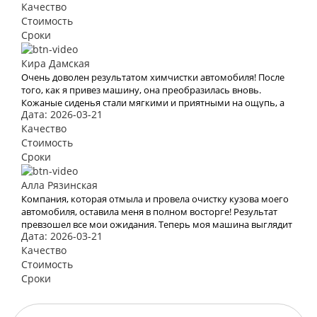
Качество
Стоимость
Сроки
Кира Дамская
Очень доволен результатом химчистки автомобиля! После
того, как я привез машину, она преобразилась вновь.
Кожаные сиденья стали мягкими и приятными на ощупь, а
Дата: 2026-03-21
салон наполнился приятным запахом. Теперь моя машина
выглядит и чувствует себя как новая! Большое спасибо за
Качество
профессиональную работу!
Стоимость
Сроки
Алла Рязинская
Компания, которая отмыла и провела очистку кузова моего
автомобиля, оставила меня в полном восторге! Результат
превзошел все мои ожидания. Теперь моя машина выглядит
Дата: 2026-03-21
так, словно только что сошла с конвейера.
Качество
Стоимость
Сроки