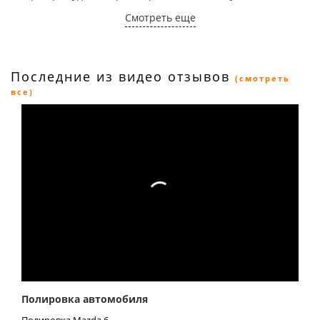
пластиковых, виниловых и кожаных элементов, а также
Смотреть еще
обработка стекол и зеркал завершают процедуру.
Результатом станет безупречно чистый, свежий и
ухоженный салон вашего Great Wall, готовый к новым
приключениям.
Последние из видео отзывов
(смотреть
все)
Полировка автомобиля
Полировка Mazda 6