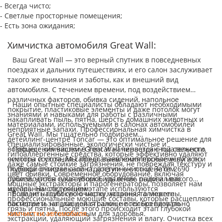
- Всегда чисто;
- Светлые просторные помещения;
- Есть зона ожидания;
Химчистка автомобиля Great Wall:
Ваш Great Wall — это верный спутник в повседневных
поездках и дальних путешествиях, и его салон заслуживает
такого же внимания и заботы, как и внешний вид
автомобиля. С течением времени, под воздействием
различных факторов, обивка сидений, напольное
Наши опытные специалисты обладают необходимыми
покрытие, пластиковые элементы и даже потолок могут
знаниями и навыками для работы с различными
накапливать пыль, пятна, шерсть домашних животных и
материалами, используемыми в салонах автомобилей
неприятные запахи. Профессиональная химчистка в
Great Wall. Мы тщательно подбираем
детейлинг-центре Toncar — это оптимальное решение для
специализированные, экологически чистые и
возвращения вашему Great Wall первозданной свежести,
Процесс химчистки в Toncar начинается с тщательного
гипоаллергенные средства, которые эффективно удаляют
чистоты и уюта. Мы предлагаем комплексные услуги по
осмотра состояния салона, выявления проблемных зон и
даже самые стойкие загрязнения, не повреждая текстуру и
глубокой очистке салона, доступные по цене от 2690
подбора оптимальной стратегии очистки. Затем
цвет обивки. Современное оборудование, включая
рублей, чтобы ваш автомобиль вновь радовал вас
производится сухая уборка, удаление пыли и мелкого
мощные экстракторы и парогенераторы, позволяет нам
идеальным состоянием.
мусора. На следующем этапе используются
проводить глубокую очистку, устраняя аллергены,
Если не нашли свою марку машины, то можете
профессиональные моющие составы, которые расщепляют
бактерии и запахи, делая салон не только визуально
посмотреть на главной странице всех брендов по
грязь и пятна. После этого происходит этап глубокой
чистым, но и безопасным для здоровья.
химчистки автомобиля.
экстракции, удаляющий загрязнения и влагу. Очистка всех