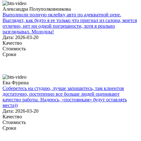
Александра Полуполковникова
Выполнили полную оклейку авто по адекватной цене.
Выглядит, как будто я ее только что пригнал из салона, моется
отлично, нет ни одной погрешности, хотя я реально
разглядывал. Молодцы!
Дата: 2026-03-20
Качество
Стоимость
Сроки
Ева Фурина
Соберетесь на студию, лучше запишитесь, там клиентов
достаточно, постепенно все больше людей оценивают
качество работы. Надеюсь, «постоянкам» будут оставлять
места))
Дата: 2026-03-20
Качество
Стоимость
Сроки