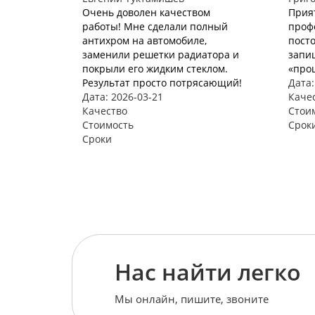
Очень доволен качеством
Прия
работы! Мне сделали полный
проф
антихром на автомобиле,
пост
заменили решетки радиатора и
запи
покрыли его жидким стеклом.
«про
Результат просто потрясающий!
Дата:
Дата: 2026-03-21
Каче
Качество
Стои
Стоимость
Срок
Сроки
Нас найти легко
Мы онлайн, пишите, звоните