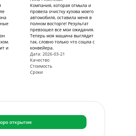
м
Компания, которая отмыла и
ле
провела очистку кузова моего
она
автомобиля, оставила меня в
аные
полном восторге! Результат
превзошел все мои ожидания.
лон
Теперь моя машина выглядит
хом.
так, словно только что сошла с
ит и
конвейера.
Дата: 2026-03-21
Качество
Стоимость
Сроки
оро открытие