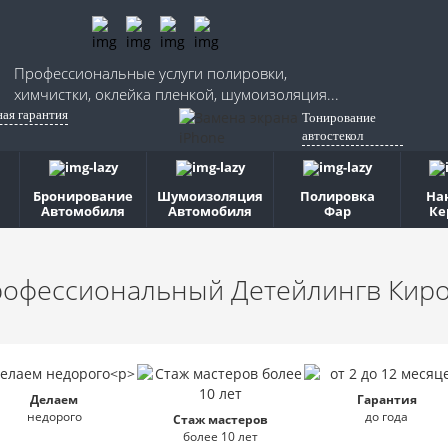
Профессиональные услуги полировки,
химчистки, оклейка пленкой, шумоизоляция...
ная гарантия
Тонирование
автостекол
Бронирование
Шумоизоляция
Полировка
На
Автомобиля
Автомобиля
Фар
Ке
офессиональный Детейлинг
в Кир
Делаем
Гарантия
недорого
до года
Стаж мастеров
более 10 лет