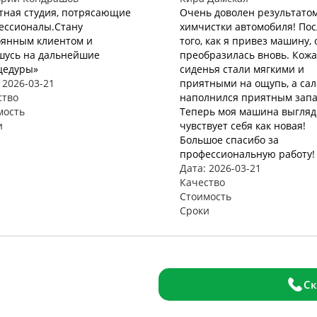
тная студия, потрясающие
Очень доволен результато
ессионалы.Стану
химчистки автомобиля! Пос
оянным клиентом и
того, как я привез машину, 
шусь на дальнейшие
преобразилась вновь. Кож
цедуры»
сиденья стали мягкими и
 2026-03-21
приятными на ощупь, а са
ство
наполнился приятным запа
мость
Теперь моя машина выгляд
и
чувствует себя как новая!
Большое спасибо за
профессиональную работу!
Дата: 2026-03-21
Качество
Стоимость
Сроки
Ск