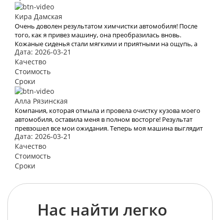
Кира Дамская
Очень доволен результатом химчистки автомобиля! После
того, как я привез машину, она преобразилась вновь.
Кожаные сиденья стали мягкими и приятными на ощупь, а
Дата: 2026-03-21
салон наполнился приятным запахом. Теперь моя машина
выглядит и чувствует себя как новая! Большое спасибо за
Качество
профессиональную работу!
Стоимость
Сроки
Алла Рязинская
Компания, которая отмыла и провела очистку кузова моего
автомобиля, оставила меня в полном восторге! Результат
превзошел все мои ожидания. Теперь моя машина выглядит
Дата: 2026-03-21
так, словно только что сошла с конвейера.
Качество
Стоимость
Сроки
Нас найти легко